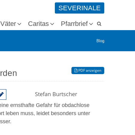
SEVERINALE
-Väter
Caritas
Pfarrbrief
Blog
PDF anzeigen
rden
Stefan Burtscher
eine ernsthafte Gefahr für obdachlose
t leben muss, leidet besonders unter
sser.