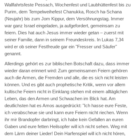
Wallfahrtsfeste Pessach, Wochenfest und Laubhüttenfest bis zu
Purim, dem Tempelweihefest Chanukka, Rosch ha-Schana
(Neujahr) bis zum Jom Kippur, dem Versöhnungstag. Immer
war ganz Israel eingeladen, ja aufgefordert, gemeinsam zu
feiern. Dies hat auch Jesus immer wieder getan – zuerst mit
seiner Familie, dann in seinem Freundeskreis. In Lukas 7,34
wird er ob seiner Festfreude gar ein "Fresser und Säufer"
genannt.
Allerdings gehört es zur biblischen Botschaft dazu, dass immer
wieder daran erinnert wird: Zum gemeinsamen Feiern gehören
auch die Armen, die Fremden und alle, die es sich nicht leisten
können. Und es gibt auch prophetische Kritik, wenn vor allem
kultische Feiern nicht in Einklang stehen mit einem alltäglichen
Leben, das den Armen und Schwachen im Blick hat. Am
deutlichsten hat es Amos ausgedrückt: "Ich hasse eure Feste,
ich verabscheue sie und kann eure Feiern nicht riechen. Wenn
ihr mir Brandopfer darbringt, ich habe kein Gefallen an euren
Gaben und eure fetten Heilsopfer will ich nicht sehen. Weg mit
dem Lärm deiner Lieder! Dein Harfenspiel will ich nicht hören,