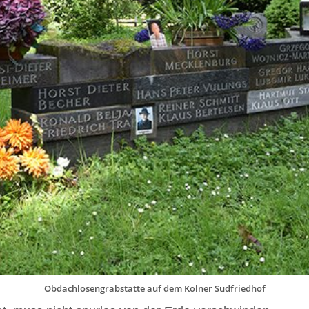
Obdachlosengrabstätte auf dem Kölner Südfriedhof