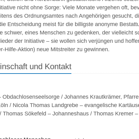
nitiative nicht ohne Sorge: Viele Monate vergehen oft, b
seitens des Ordnungsamtes nach Angehörigen gesucht, di
die Entscheidung meist für die billigste anonyme Bestatt
de schwer, eines Menschen zu gedenken, der vielleicht sc
er der Initiative – sie wollen sich verjüngen und hoff
r-Hilfe-Aktion) neue Mitstreiter zu gewinnen.
inschaft und Kontakt
– Obdachlosenseelsorge / Johannes Krautkrämer, Pfarrer
öln / Nicola Thomas Landgrebe – evangelische Kartäuse
i.R. / Thomas Sökefeld – Johanneshaus / Thomas Kremer 