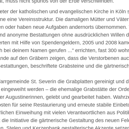
t, muss nicht spurlos von der Erde verschwinden.
eter der katholischen und evangelischen Kirche in Köln 
e eine Vereinsstruktur. Die damaligen Mütter und Väter d
gen oder haben neue Aufgaben andernorts übernommen. 
nd anonyme Bestattungen ohne ausdrücklichen Willen d
erten mit Hilfe von Spendengeldern, 2005 und 2008 kamen
dich bei deinem Namen gerufen ..." errichten, fast 300 
ände auf den Gräbern zeigen, dass die Verstorbenen auc
estattungen, beschriftete Grabsteine und die gärtnerisch
rrgemeinde St. Severin die Grabplatten gereinigt und 
 eingeweiht werden – die ehemalige Grabstätte der Ord
r Augustinerinnen, gelebt und gearbeitet haben. Wahrz
Kosten für seine Restaurierung und erneute stabile Ein
ichen Einweihung mit vielen Verantwortlichen aus Politik
ie Initiative die gärtnerische Gestaltung des neuen Fe
n, Stelen und Kerzenbank gestalterische Akzente setze