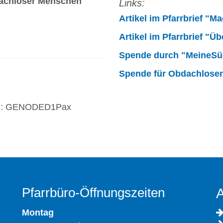
dachloser Menschen
Links:
Artikel im Pfarrbrief "
Artikel
im Pfarrbrief "Üb
Spende durch "MeineSüd
Spende für Obdachlosen
BIC: GENODED1Pax
Pfarrbüro-Öffnungszeiten
A
Montag