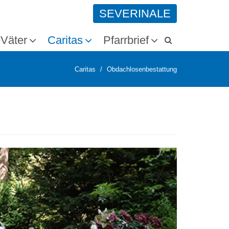
SEVERINALE
-Väter
Caritas
Pfarrbrief
Caritas
Obdachlosenbestattung