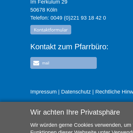
Im Ferkulum 29
50678 Köln
Telefon: 0049 (0)221 93 18 42 0
Kontaktformular
Kontakt zum Pfarrbüro:
mail
Impressum
|
Datenschutz
|
Rechtliche Hin
Wir achten Ihre Privatsphäre
Wir würden gerne Cookies verwenden, um fü
Funktionen dieser Webseite unter Verwendu