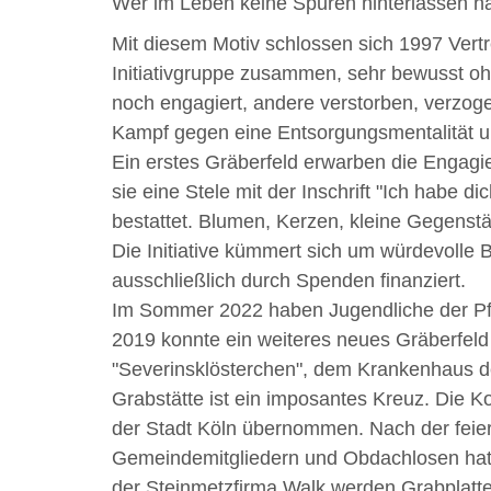
Wer im Leben keine Spuren hinterlassen ha
Mit diesem Motiv schlossen sich 1997 Vertr
Initiativgruppe zusammen, sehr bewusst ohn
noch engagiert, andere verstorben, verzo
Kampf gegen eine Entsorgungsmentalität u
Ein erstes Gräberfeld erwarben die Engagi
sie eine Stele mit der Inschrift "Ich habe 
bestattet. Blumen, Kerzen, kleine Gegenst
Die Initiative kümmert sich um würdevolle B
ausschließlich durch Spenden finanziert.
Im Sommer 2022 haben Jugendliche der Pfa
2019 konnte ein weiteres neues Gräberfeld
"Severinsklösterchen", dem Krankenhaus de
Grabstätte ist ein imposantes Kreuz. Die 
der Stadt Köln übernommen. Nach der feierl
Gemeindemitgliedern und Obdachlosen hat d
der Steinmetzfirma Walk werden Grabplatte