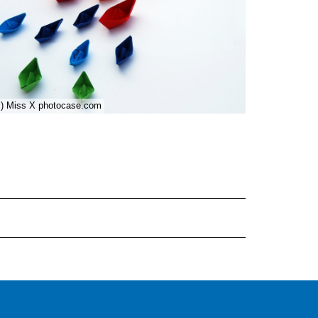
c) Miss X photocase.com