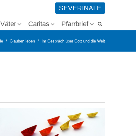
SEVERINALE
-Väter
Caritas
Pfarrbrief
de
Glauben leben
Im Gespräch über Gott und die Welt