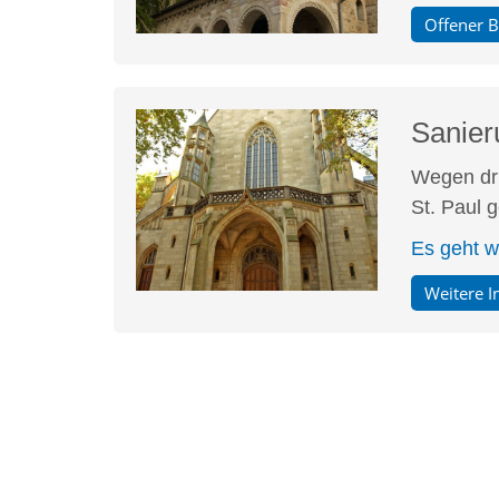
Offener B
Sanier
Wegen dri
St. Paul 
Es geht we
Weitere I