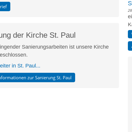
S
rief
28
e
K
ung der Kirche St. Paul
ngender Sanierungsarbeiten ist unsere Kirche
geschlossen.
iter in St. Paul...
nformationen zur Sanierung St. Paul