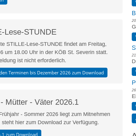
B
20
G
E-Lese-STUNDE
te STILLE-Lese-STUNDE findet am Freitag,
S
6 um 18.00 Uhr in der KÖB St. Severin statt.
21
dung ist nicht erforderlich.
D
t den Terminen bis Dezember 2026 zum Download
P
26
E
- Mütter - Väter 2026.1
Frühjahr - Sommer 2026 liegt zum Mitnehmen
d steht hier zum Download zur Verfügung.
A
6.1 zum Download