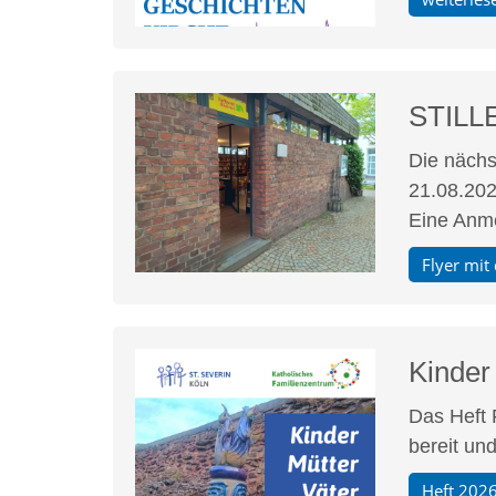
STILL
Die nächs
21.08.202
Eine Anmel
Flyer mi
Kinder 
Das Heft 
bereit un
Heft 202