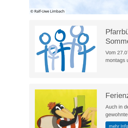
© Ralf-Uwe Limbach
Pfarrb
Somme
Vom 27.07
montags u
Ferienz
Auch in d
gewohnten
mehr Inf