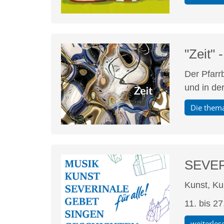
"Zeit" 
Der Pfarrb
und in de
Die thema
SEVERI
Kunst, Kul
11. bis 2
weiterles