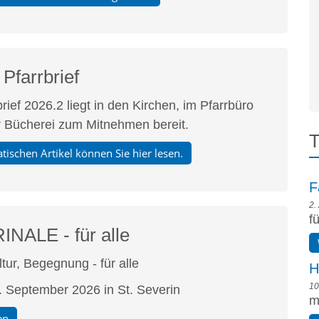
- Pfarrbrief
rief 2026.2 liegt in den Kirchen, im Pfarrbüro
r Bücherei zum Mitnehmen bereit.
T
tischen Artikel können Sie hier lesen.
F
2.
f
NALE - für alle
tur, Begegnung - für alle
H
10
7. September 2026 in St. Severin
m
en