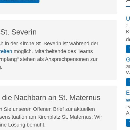
U
1.
 St. Severin
K
d
h in der Kirche St. Severin ist während der
eiten
möglich. Mitarbeitende des Teams
G
mpfang" stehen als Ansprechpersonen zur
.
28
W
E
ür die Nachbarn an St. Maternus
w
15
en Sie unseren Offenen Brief zur aktuellen
A
ensituation am Kirchplatz St. Maternus. Wir
ine Lösung bemüht.