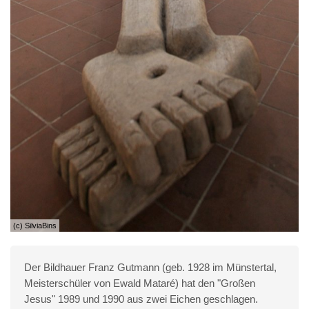
(c) SilviaBins
Der Bildhauer Franz Gutmann (geb. 1928 im Münstertal,
Meisterschüler von Ewald Mataré) hat den "Großen
Jesus" 1989 und 1990 aus zwei Eichen geschlagen.