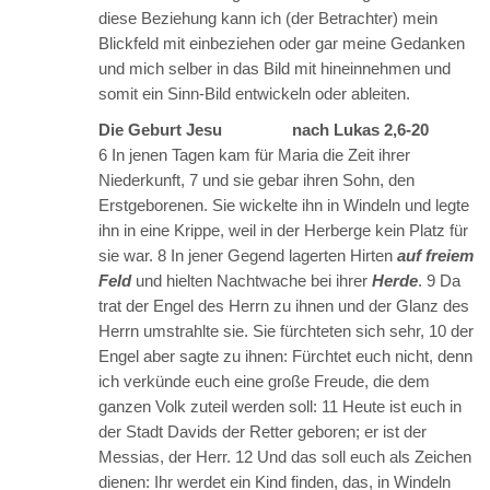
diese Beziehung kann ich (der Betrachter) mein
Blickfeld mit einbeziehen oder gar meine Gedanken
und mich selber in das Bild mit hineinnehmen und
somit ein Sinn-Bild entwickeln oder ableiten.
Die Geburt Jesu nach Lukas 2,6-20
6 In jenen Tagen kam für Maria die Zeit ihrer
Niederkunft, 7 und sie gebar ihren Sohn, den
Erstgeborenen. Sie wickelte ihn in Windeln und legte
ihn in eine Krippe, weil in der Herberge kein Platz für
sie war. 8 In jener Gegend lagerten Hirten
auf freiem
Feld
und hielten Nachtwache bei ihrer
Herde
. 9 Da
trat der Engel des Herrn zu ihnen und der Glanz des
Herrn umstrahlte sie. Sie fürchteten sich sehr, 10 der
Engel aber sagte zu ihnen: Fürchtet euch nicht, denn
ich verkünde euch eine große Freude, die dem
ganzen Volk zuteil werden soll: 11 Heute ist euch in
der Stadt Davids der Retter geboren; er ist der
Messias, der Herr. 12 Und das soll euch als Zeichen
dienen: Ihr werdet ein Kind finden, das, in Windeln