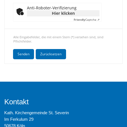
Anti-Roboter-Verifizierung
Hier klicken
Friendly
Captcha ⇗
Alle Eingabefelder, die mit einem Stern (*) versehen sind, sind
Pflichtfelder.
Kontakt
Kath. Kirchengemeinde St. Severin
Im Ferkulum 29
50678 Köln