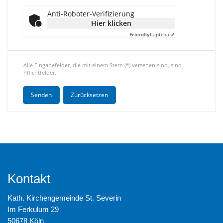
Anti-Roboter-Verifizierung
Hier klicken
Friendly
Captcha ⇗
Alle Eingabefelder, die mit einem Stern (*) versehen sind, sind
Pflichtfelder.
Kontakt
Kath. Kirchengemeinde St. Severin
Im Ferkulum 29
50678 Köln