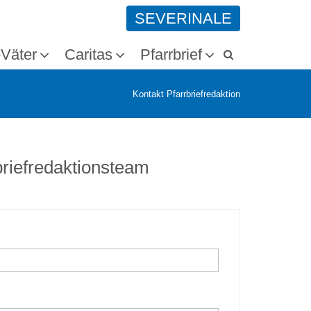
SEVERINALE
-Väter
Caritas
Pfarrbrief
Kontakt Pfarrbriefredaktion
briefredaktionsteam