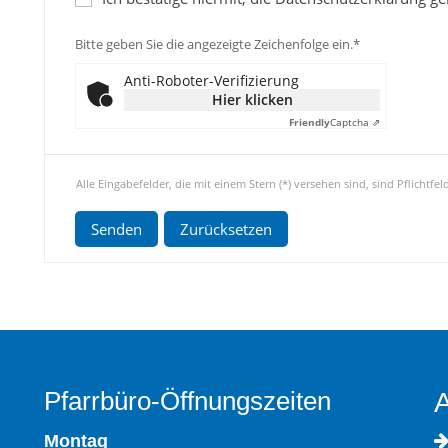
Bitte geben Sie die angezeigte Zeichenfolge ein.*
Anti-Roboter-Verifizierung
Hier klicken
Friendly
Captcha ⇗
Alle Eingabefelder, die mit einem Stern (*) versehen sind, sind Pflichtfel
Pfarrbüro-Öffnungszeiten
A
Montag