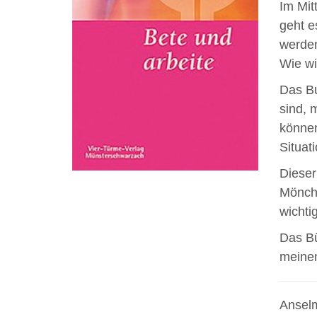
Im Mit
geht e
werden
Wie wi
Das Bu
sind, 
können
Situat
Dieser
Mönche
wichti
Das Bü
meinen
Anselm