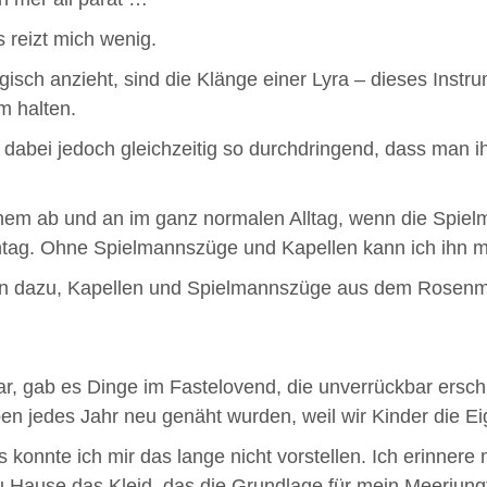
 reizt mich wenig.
gisch anzieht, sind die Klänge einer Lyra – dieses Instr
m halten.
, dabei jedoch gleichzeitig so durchdringend, dass man
nem ab und an im ganz normalen Alltag, wenn die Spiel
ag. Ohne Spielmannszüge und Kapellen kann ich ihn mir 
en dazu, Kapellen und Spielmannszüge aus dem Rosenm
 war, gab es Dinge im Fastelovend, die unverrückbar er
n jedes Jahr neu genäht wurden, weil wir Kinder die Ei
onnte ich mir das lange nicht vorstellen. Ich erinnere 
 Hause das Kleid, das die Grundlage für mein Meerjung