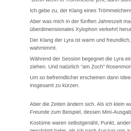
Ich gebe zu, der Klang eines Trömmelchens
Aber was mich in der fünften Jahreszeit ma
überdimensionales Xylophon verkehrt heru
Der Klang der Lyra ist warm und freundlich
wahrnimmt.
Während der Session begegnet die Lyra ei
ziehen. Und natürlich "am Zoch" Rosenmont
Um so befremdlicher erscheinen dann Ide
insgesamt zu kürzen.
Aber die Zeiten ändern sich. Als ich klein
Freunde zum Beispiel, dessen Mini-Ausgabe
Kostüme waren selbstgenäht, Punkt, anders k
geschämt habe, als ich nach Auszug von zu