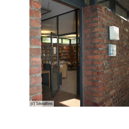
(c) SilviaBins