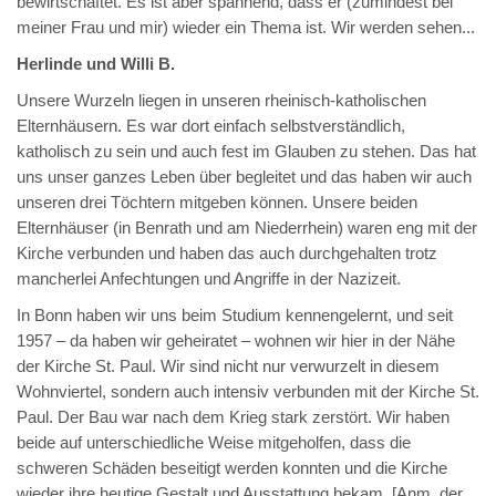
bewirtschaftet. Es ist aber spannend, dass er (zumindest bei
meiner Frau und mir) wieder ein Thema ist. Wir werden sehen...
Herlinde und Willi B.
Unsere Wurzeln liegen in unseren rheinisch-katholischen
Elternhäusern. Es war dort einfach selbstverständlich,
katholisch zu sein und auch fest im Glauben zu stehen. Das hat
uns unser ganzes Leben über begleitet und das haben wir auch
unseren drei Töchtern mitgeben können. Unsere beiden
Elternhäuser (in Benrath und am Niederrhein) waren eng mit der
Kirche verbunden und haben das auch durchgehalten trotz
mancherlei Anfechtungen und Angriffe in der Nazizeit.
In Bonn haben wir uns beim Studium kennengelernt, und seit
1957 – da haben wir geheiratet – wohnen wir hier in der Nähe
der Kirche St. Paul. Wir sind nicht nur verwurzelt in diesem
Wohnviertel, sondern auch intensiv verbunden mit der Kirche St.
Paul. Der Bau war nach dem Krieg stark zerstört. Wir haben
beide auf unterschiedliche Weise mitgeholfen, dass die
schweren Schäden beseitigt werden konnten und die Kirche
wieder ihre heutige Gestalt und Ausstattung bekam. [Anm. der